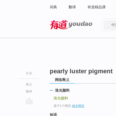
词典
翻译
有道精品课
中
有道 - 网易旗下搜索
pearly luster pigment
目录
网络释义
释义
珠光颜料
翻译
珠光颜料
基于1个网页
-
相关网页
go
top
短语