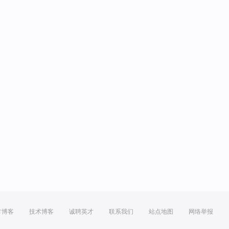
方博客
技术博客
诚聘英才
联系我们
站点地图
网络举报