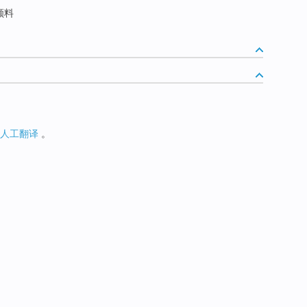
颜料
人工翻译
。