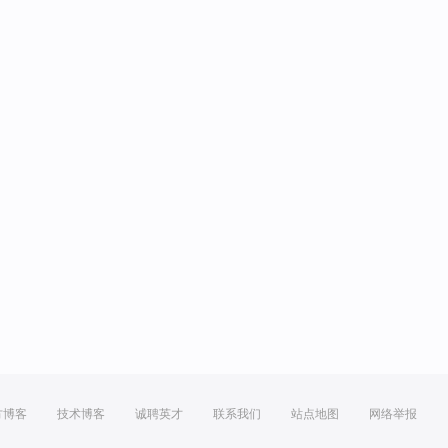
方博客
技术博客
诚聘英才
联系我们
站点地图
网络举报