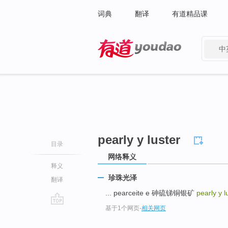
词典
翻译
有道精品课
中
有道 - 网易旗下搜索
pearly y luster
目录
网络释义
释义
珍珠光泽
翻译
... pearceite e 砷硫锑铜银矿
pearly y l
基于1个网页
-
相关网页
go
top