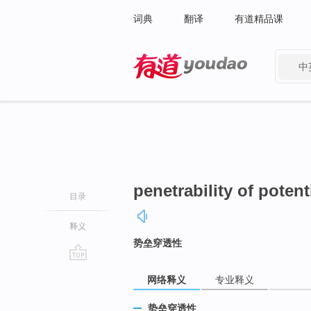
词典
翻译
有道精品课
中
有道 - 网易旗下搜索
penetrability of potent
目录
释义
势垒穿透性
go
网络释义
专业释义
top
势垒穿透性