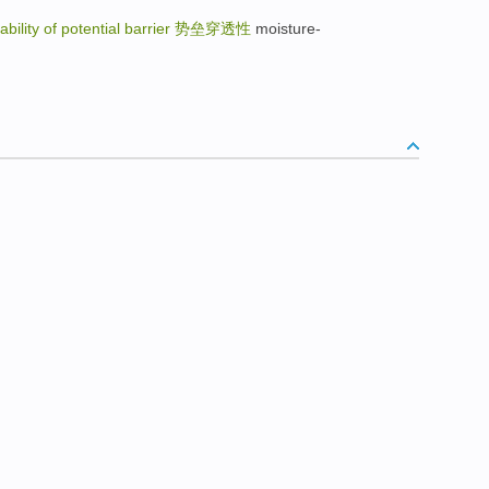
ability of potential barrier
势垒穿透性
moisture-