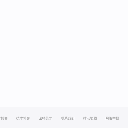
方博客
技术博客
诚聘英才
联系我们
站点地图
网络举报