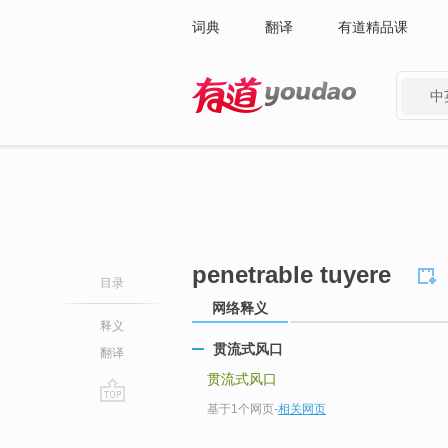
词典
翻译
有道精品课
中
有道 - 网易旗下搜索
penetrable tuyere
目录
网络释义
释义
贯流式风口
翻译
贯流式风口
基于1个网页
-
相关网页
go
top