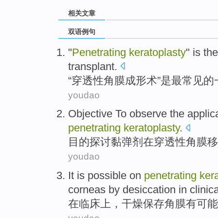
相关文章
双语例句
"
Penetrating
keratoplasty
"
is
th
transplant
.
“
穿透
性角膜成形术
”
是
最
常见
的
youdao
Objective
To observe
the
applic
penetrating
keratoplasty
.
目的
探讨
黏
弹剂
在
穿透
性
角膜
移
youdao
It is possible
on
penetrating
ker
corneas
by
desiccation
in clinica
在
临床上，
干燥
保存
角膜
有
可能