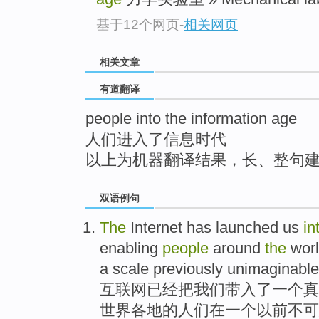
top
基于12个网页
-
相关网页
相关文章
有道翻译
people into the information age
人们进入了信息时代
以上为机器翻译结果，长、整句
双语例句
The
Internet
has
launched
us
in
enabling
people
around
the
wor
a
scale
previously
unimaginable
互联网
已经
把
我们
带入了
一
个
真
世界各地
的
人们
在
一个
以前
不可