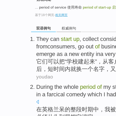
... period of service 使用寿命
period of start-up
启
基于18个网页
-
相关网页
双语例句
权威例句
They
can
start
up
,
collect
consi
fromconsumers
, go out
of
busin
emerge
as
a
new
entity
ina very
它们
可以
把
“学校建起来”，
从
客
后，短时间内就
换
一
个
名字
，
又
youdao
During
the whole
period
of
my
s
in
a
farcical comedy
which
I
had
在
英格兰
呆
的
整
段时期
中
，
我
被