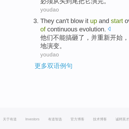
必须
从头
到
尾
把它
演
完
。
youdao
They
can't
blow
it
up
and
start
o
of
continuous
evolution
.
他们
不能
搞砸
了，
并
重新开始
，
地
演变
。
youdao
更多双语例句
关于有道
Investors
有道智选
官方博客
技术博客
诚聘英