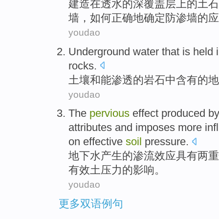
建造
在
透水的
深
覆盖
层上的
土
石
墙，如何正确地确定防渗墙的应
youdao
Underground
water
that is held
rocks
.
土壤
和
能渗透
的
岩石
中
含有的
地
youdao
The
pervious
effect
produced b
attributes and imposes more
inf
on
effective
soil
pressure.
地下水
产生
的
渗流
效应
具有
两重
有效
土
压力的影响。
youdao
更多双语例句