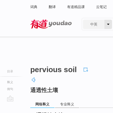
词典
翻译
有道精品课
云笔记
中英
有道 - 网易旗下搜索
pervious soil
目录
释义
通透性土壤
例句
网络释义
专业释义
go
top