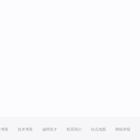
方博客
技术博客
诚聘英才
联系我们
站点地图
网络举报