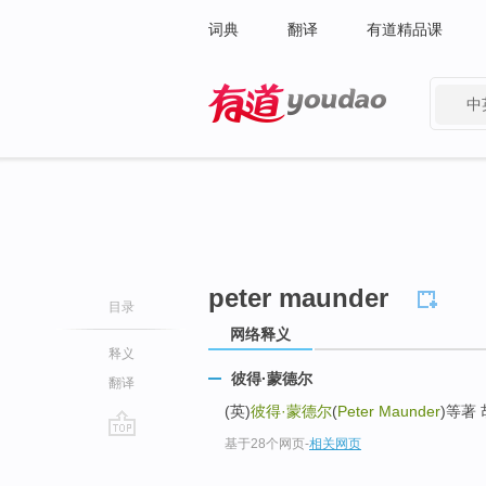
词典
翻译
有道精品课
中
有道 - 网易旗下搜索
peter maunder
目录
网络释义
释义
彼得·蒙德尔
翻译
(英)
彼得·蒙德尔
(
Peter Maunder
)等著 
基于28个网页
-
相关网页
go
top