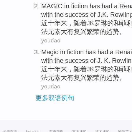
MAGIC
in
fiction
has had a
Ren
with
the
success
of
J.K. Rowlin
近
十年来
，
随着
JK
罗琳
的
和
菲利
法
元素大有
复兴
繁荣的趋势。
youdao
Magic
in
fiction
has had a
Rena
with
the
success
of
J. K. Rowli
近
十年来
，
随着
JK
罗琳
的
和
菲利
法
元素大有
复兴
繁荣的趋势。
youdao
更多双语例句
关于有道
Investors
有道智选
官方博客
技术博客
诚聘英