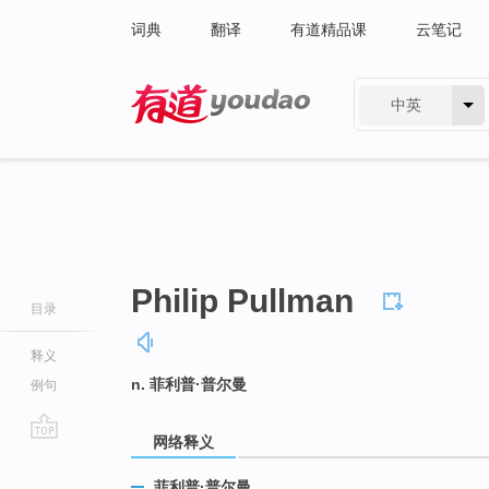
词典
翻译
有道精品课
云笔记
中英
有道 - 网易旗下搜索
Philip Pullman
目录
释义
n. 菲利普·普尔曼
例句
网络释义
go
top
菲利普·普尔曼