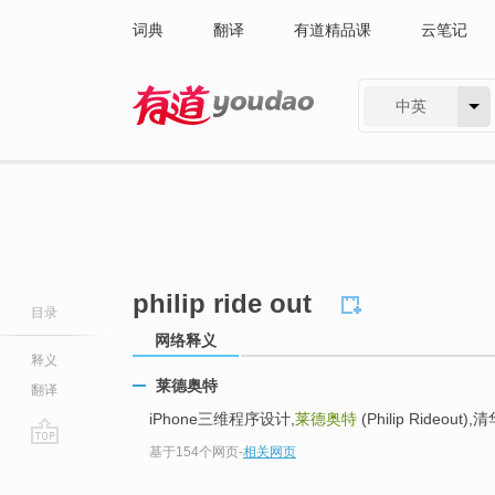
词典
翻译
有道精品课
云笔记
中英
有道 - 网易旗下搜索
philip ride out
目录
网络释义
释义
莱德奥特
翻译
iPhone三维程序设计,
莱德奥特
(Philip Rideou
基于154个网页
-
相关网页
go
top