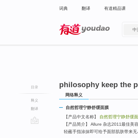
词典
翻译
有道精品课
中
有道 - 网易旗下搜索
philosophy keep the 
目录
网络释义
释义
自然哲理宁静舒缓面膜
翻译
【产品中文名称】
自然哲理宁静舒缓
【产品简介】 Allure 杂志2011
go
轻蘸手指涂抹即可给予面部肌肤带来无
top