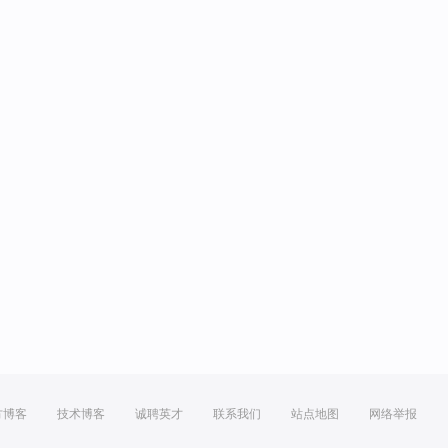
方博客
技术博客
诚聘英才
联系我们
站点地图
网络举报