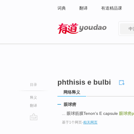
词典
翻译
有道精品课
中
有道 - 网易旗下搜索
phthisis e bulbi
目录
网络释义
释义
眼球痨
翻译
... 眼球筋膜Tenon's E capsule
眼球痨pht
基于1个网页
-
相关网页
go
top