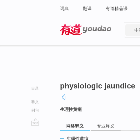
词典
翻译
有道精品课
中
有道 - 网易旗下搜索
physiologic jaundice
目录
释义
生理性黄疸
例句
网络释义
专业释义
go
top
生理性黄疸