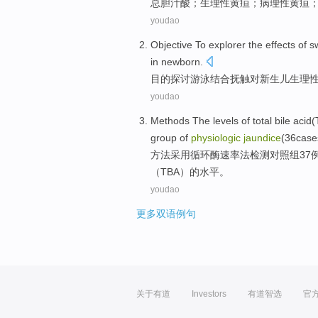
总
胆汁酸
；
生理性
黄疸
；
病理性
黄疸
youdao
Objective
To explorer the
effects
of
s
in newborn
.
目的
探讨
游泳
结合
抚
触
对
新生儿生理
youdao
Methods
The
levels
of
total
bile acid
(
group
of
physiologic
jaundice
(
36
case
方法
采用循环酶速率法
检测
对照组
37
（
TBA
）
的
水平。
youdao
更多双语例句
关于有道
Investors
有道智选
官