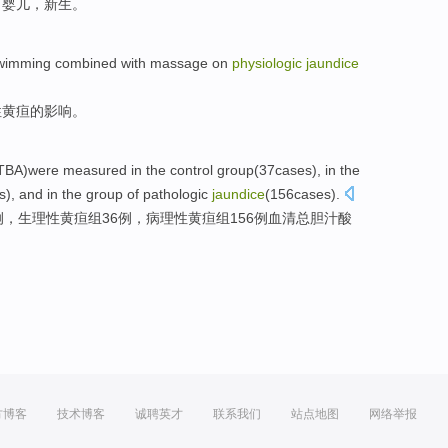
；
婴儿
，
新生
。
wimming
combined with
massage
on
physiologic
jaundice
性黄疸
的
影响
。
TBA
)were
measured
in the control
group
(
37
cases
), in the
s
), and in the group of pathologic
jaundice
(156cases).
例
，
生理性
黄疸
组
36
例，
病理性
黄疸组156例
血清
总
胆汁酸
方博客
技术博客
诚聘英才
联系我们
站点地图
网络举报