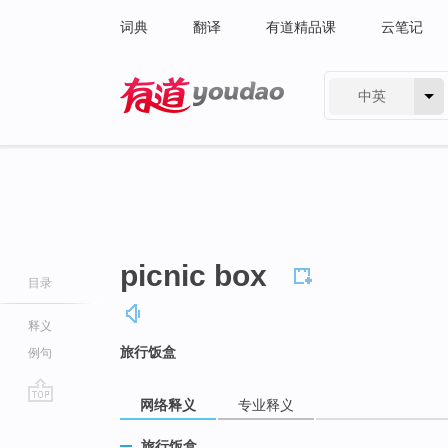
词典
翻译
有道精品课
云笔记
中英
有道 - 网易旗下搜索
picnic box
目录
释义
旅行饭盒
例句
网络释义
专业释义
go
top
旅行饭盒