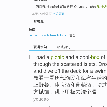
... 狩猎旅行 safari 冒险旅行 Odyssey ; aha
旅行
基于358个网页
-
相关网页
野餐盒
短语
picnic lunch lunch box
便当
双语例句
权威例句
Load
a
picnic
and
a cool-
box
of
through the
scattered islets
.
Dro
and
dive off
the
deck
for
a
swim
想看
一
看历代渔民
和
海盗生活
的
上野餐
、
冰啤酒
和
葡萄酒
，驶过
方
抛锚
，
跳下
甲板
去洗个澡。
youdao