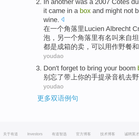
In
another
was
a
2007 Côtes d
it came in
a
box
and
might
not
b
wine
.
在
一
个角落里Lucien Albrecht Cr
泡，另
一
个
角落里有
名叫
来自
坦
都
是
成箱的卖，
可以
用作野餐
和
youdao
Don't
forget to
bring
your
boom
别
忘了
带上
你
的
手提
录音机去野
youdao
更多双语例句
关于有道
Investors
有道智选
官方博客
技术博客
诚聘英