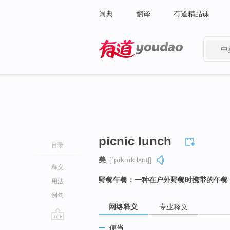
词典
翻译
有道精品课
中
有道 - 网易旗下搜索
picnic lunch
目录
美
[ˈpɪknɪk lʌntʃ]
释义
野餐午餐：一种在户外野餐时携带的午餐
用法
例句
网络释义
专业释义
go
便当