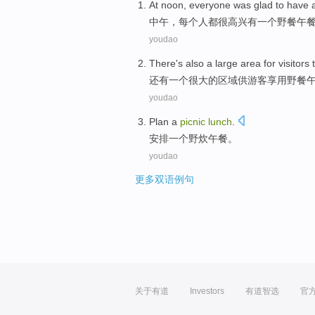
At noon
,
everyone
was glad
to
have
中午
，
每个人都
很
高兴
有
一个
野餐
午
youdao
There's also
a
large
area
for
visitors
还有
一个
很大
的
区域
供
游客
享用
野餐
youdao
Plan
a
picnic
lunch
.
安排
一个
野炊
午餐
。
youdao
更多双语例句
关于有道
Investors
有道智选
官