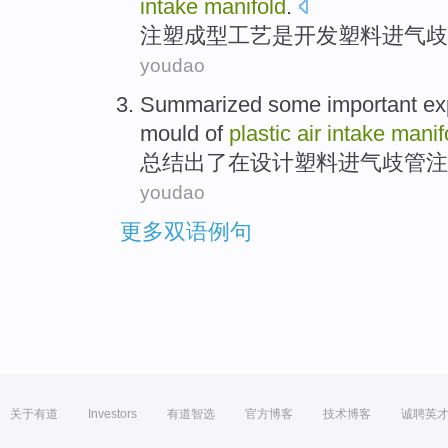
intake
manifold
.
注塑
成型工艺
是
开发
塑料
进气
歧
youdao
Summarized
some important ex
mould
of
plastic
air
intake
manif
总结出
了
在
设计
塑料
进气
歧管
注
youdao
更多双语例句
关于有道
Investors
有道智选
官方博客
技术博客
诚聘英