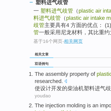
塑料进气歧管
一
塑料进气歧管
（
plastic air in
料进气歧管
（
plastic air intake m
歧管
主要具有4 方面的优点： (
管
一般采用尼龙材料，其比重约为铝
基于16个网页
-
相关网页
相关文章
双语例句
The
assembly
property
of
plasti
researched
.
使设计
开发
的
柴油机
塑料
进气
歧
youdao
The injection
molding
is
an impo