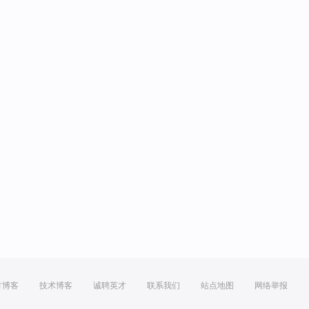
方博客
技术博客
诚聘英才
联系我们
站点地图
网络举报