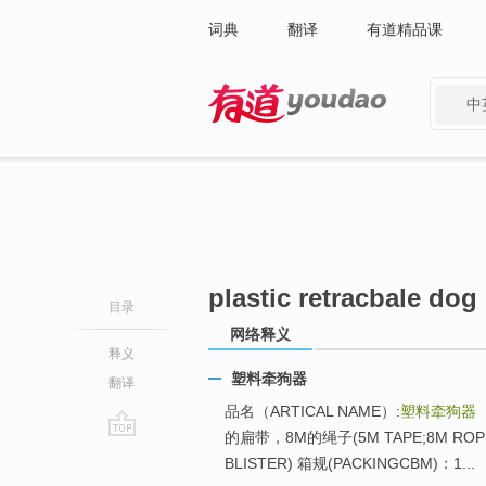
词典
翻译
有道精品课
中
有道 - 网易旗下搜索
plastic retracbale dog
目录
网络释义
释义
塑料牵狗器
翻译
品名（ARTICAL NAME）:
塑料牵狗器
的扁带，8M的绳子(5M TAPE;8M ROP
go
BLISTER) 箱规(PACKINGCBM)：1...
top