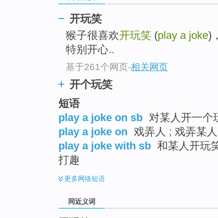
top
开玩笑
猴子很喜欢
开玩笑
(
play a joke
)
特别开心..
基于261个网页
-
相关网页
开个玩笑
短语
play a joke on sb
对某人开一个玩笑
play a joke on
戏弄人 ; 戏弄某人 
play a joke with sb
和某人开玩笑 
打趣
更多
网络短语
同近义词