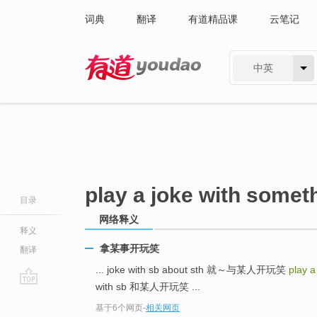
词典
翻译
有道精品课
云笔记
中英
有道 - 网易旗下搜索
play a joke with somet
目录
网络释义
释义
拿某事开玩笑
翻译
... joke with sb about sth 就～与某人开玩笑
play a
with sb 和某人开玩笑 ...
go
基于6个网页
-
相关网页
top