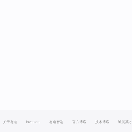
关于有道
Investors
有道智选
官方博客
技术博客
诚聘英