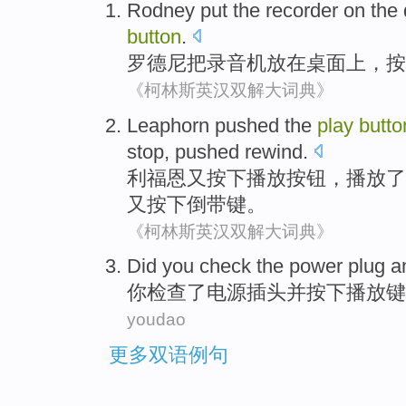
Rodney
put
the recorder
on the
button
.
罗德尼
把
录音机
放在
桌面上，
按
《柯林斯英汉双解大词典》
Leaphorn
pushed
the
play
butto
stop
, pushed
rewind
.
利
福恩
又
按
下
播放
按钮
，播放
了
又
按下倒带键
。
《柯林斯英汉双解大词典》
Did you
check
the
power
plug
a
你
检查
了
电源
插头
并
按
下
播放
键
youdao
更多双语例句