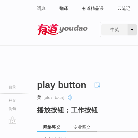
词典
翻译
有道精品课
云笔记
中英
有道 - 网易旗下搜索
play button
目录
美
[pleɪ ˈbʌtn]
释义
播放按钮；工作按钮
例句
网络释义
专业释义
go
top