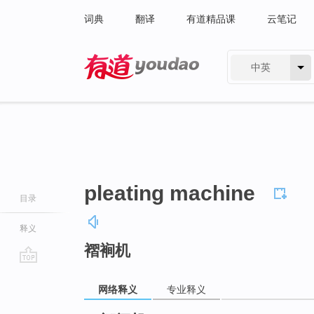
词典
翻译
有道精品课
云笔记
中英
有道 - 网易旗下搜索
pleating machine
目录
释义
褶裥机
go
top
网络释义
专业释义