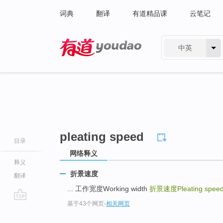
词典
翻译
有道精品课
云笔记
中英
有道 - 网易旗下搜索
pleating speed
目录
网络释义
释义
折景速度
翻译
... 工作宽度Working width
折景速度Pleating spee
基于43个网页
-
相关网页
go
top