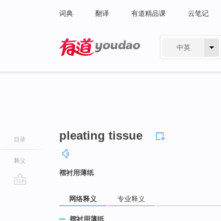
词典
翻译
有道精品课
云笔记
中英
有道 - 网易旗下搜索
pleating tissue
目录
释义
褶衬用薄纸
go
网络释义
专业释义
top
褶衬用薄纸