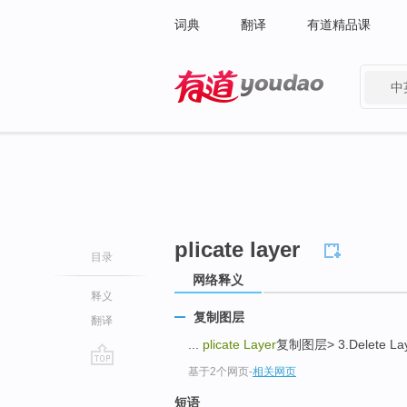
词典
翻译
有道精品课
中
有道 - 网易旗下搜索
plicate layer
目录
网络释义
释义
复制图层
翻译
...
plicate Layer
复制图层> 3.Delete La
基于2个网页
-
相关网页
go
top
短语