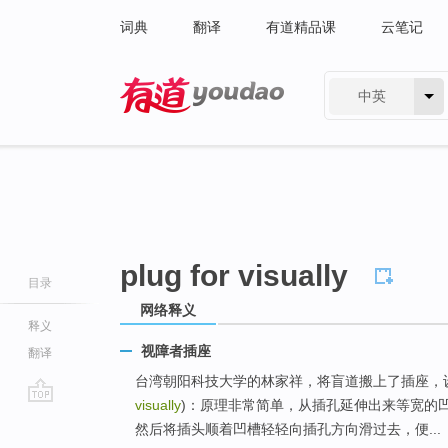
词典
翻译
有道精品课
云笔记
中英
有道 - 网易旗下搜索
plug for visually
目录
网络释义
释义
视障者插座
翻译
台湾朝阳科技大学的林家祥，将盲道搬上了插座，
visually
)：原理非常简单，从插孔延伸出来等宽的
go
然后将插头顺着凹槽轻轻向插孔方向滑过去，便...
top