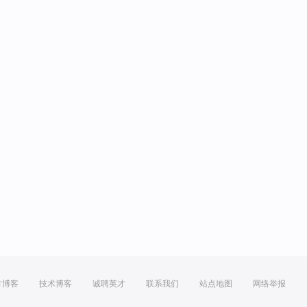
方博客
技术博客
诚聘英才
联系我们
站点地图
网络举报