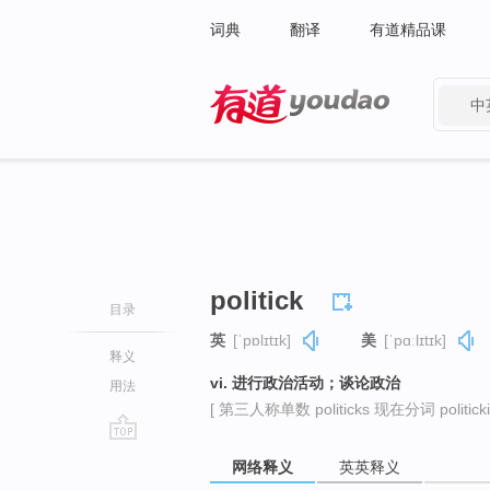
词典
翻译
有道精品课
中
有道 - 网易旗下搜索
politick
目录
英
[ˈpɒlɪtɪk]
美
[ˈpɑːlɪtɪk]
释义
vi. 进行政治活动；谈论政治
用法
[ 第三人称单数 politicks 现在分词 politickin
go
网络释义
英英释义
top