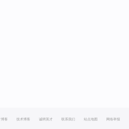
方博客
技术博客
诚聘英才
联系我们
站点地图
网络举报