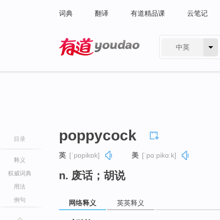
词典
翻译
有道精品课
云笔记
中英
有道 - 网易旗下搜索
poppycock
目录
英
[ˈpɒpikɒk]
美
[ˈpɑːpikɑːk]
释义
n. 废话；胡说
权威词典
用法
例句
网络释义
英英释义