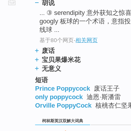
胡说
go
... ③ serendipity 意外获知之惊
top
googly 板球的一个术语，意
线球 ...
基于80个网页
-
相关网页
废话
宝贝果爆米花
无意义
短语
Prince Poppycock
废话王子
only poppycock
迪恩·斯潘雷
Orville PoppyCock
核桃杏仁坚
柯林斯英汉双解大词典