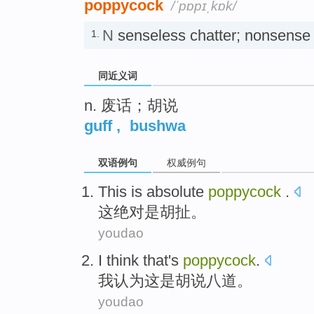
poppycock
/ˈpɒpɪˌkɒk/
N
senseless chatter; nonse
1.
同近义词
n. 废话；胡说
guff
,
bushwa
双语例句
权威例句
This
is
absolute
poppycock
.
这
绝对
是胡扯
。
youdao
I
think
that
's
poppycock
.
我
认为
这
是
胡说八道
。
youdao