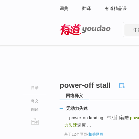
词典
翻译
有道精品课
中
有道 - 网易旗下搜索
power-off stall
目录
网络释义
释义
无动力失速
翻译
... power-on landing : 带油门着陆
powe
力失速
速度 ...
go
基于12个网页
-
相关网页
top