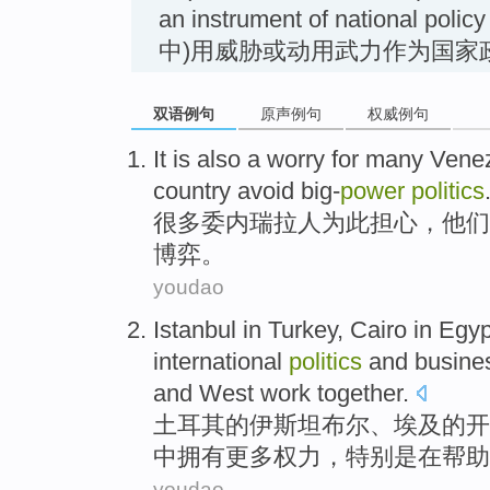
an instrument of national 
中)用威胁或动用武力作为国家
双语例句
原声例句
权威例句
It is also a
worry
for
many
Vene
country
avoid big-
power
politics
很多
委内瑞拉人为此
担心
，
他们
博弈。
youdao
I
stanbul in Turkey, Cairo in Egyp
international
politics
and busines
and West work together.
土
耳其的伊斯坦布尔、埃及的开
中拥有更多权力，特别是在帮助
youdao