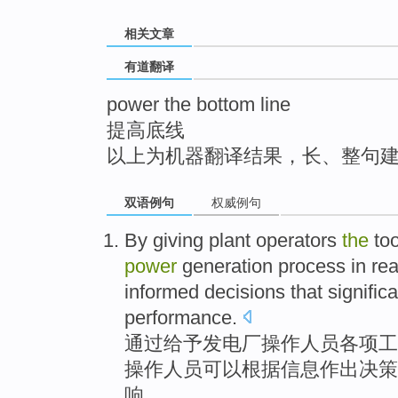
top
相关文章
有道翻译
power the bottom line
提高底线
以上为机器翻译结果，长、整句
双语例句
权威例句
By
giving
plant
operators
the
to
power
generation
process
in re
informed
decisions that
significa
performance
.
通过
给予
发电厂
操作
人员各项
工
操作人员
可以
根据信息
作出
决策
响
。