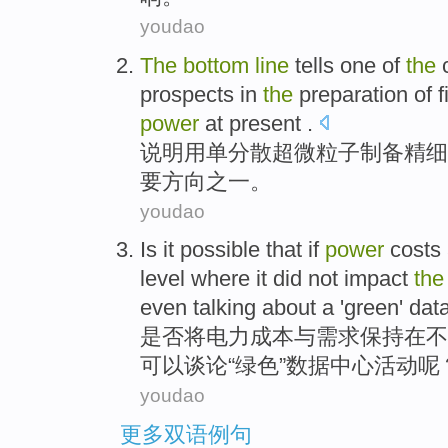
youdao
The
bottom
line
tells
one of
the
prospects
in
the
preparation
of
f
power
at present
.
说明
用单分散超微粒子
制备
精细
要
方向
之一
。
youdao
Is it possible that if
power
costs
level
where it
did not
impact
th
even talking about
a '
green
'
dat
是否
将
电力
成本
与
需求
保持
在
不
可以
谈论
“
绿色
”
数据
中心
活动呢
youdao
更多双语例句