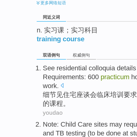
更多
网络短语
同近义词
n. 实习课；实习科目
training course
双语例句
权威例句
See
residential
colloquia
details
Requirements
: 600
practicum
h
work.
细节
见
住宅
座谈会
临床
培训
要求
的
课程
。
youdao
Note
:
Child
Care sites
may
requ
and
TB
testing
(to be done
at
st