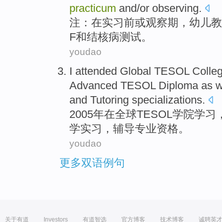
practicum
and/
or
observing.
注
：
在
实习
前
或
观察期，
幼儿
教
F
和
结核病
测试
。
youdao
I attended
Global
TESOL
Colle
Advanced
TESOL
Diploma
as
w
and
Tutoring
specializations
.
2005年
在
全球
TESOL
学院
学习，
学
实习
，
辅导
专业资格
。
youdao
更多双语例句
关于有道
Investors
有道智选
官方博客
技术博客
诚聘英