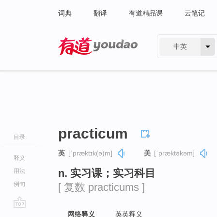
词典
翻译
有道精品课
云笔记
中英
有道 - 网易旗下搜索
practicum
目录
英
[ˈpræktɪk(ə)m]
美
[ˈpræktəkəm]
释义
n. 实习课；实习科目
用法
例句
[ 复数 practicums ]
go
网络释义
英英释义