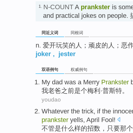
N-COUNT
A
prankster
is some
1.
and practical jokes on pe
同近义词
同根词
n. 爱开玩笑的人；顽皮的人；恶
joker
,
jester
双语例句
权威例句
My
dad
was a Merry
Prankster
我
老爸
之前
是个
梅利
·普斯特。
youdao
Whatever
the
trick
,
if
the
innoce
prankster
yells,
April Fool
!
不管是什么样
的
招数
，
只要
那个