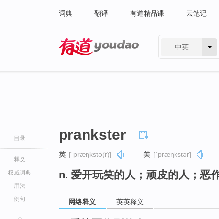
词典
翻译
有道精品课
云笔记
中英
有道 - 网易旗下搜索
prankster
目录
英
[ˈpræŋkstə(r)]
美
[ˈpræŋkstər]
释义
n. 爱开玩笑的人；顽皮的人；恶
权威词典
用法
例句
网络释义
英英释义