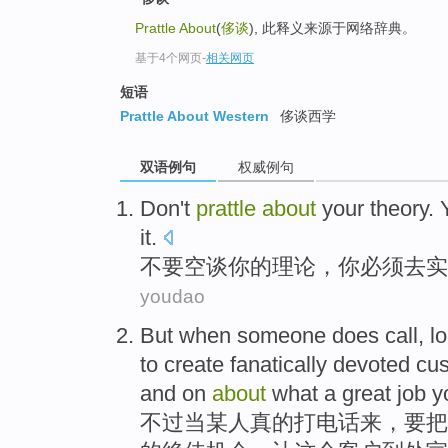
Prattle About
(
侈谈
), 此释义来源于网络辞典。
基于4个网页
-
相关网页
短语
Prattle About Western
侈谈西学
双语例句
权威例句
Don't
prattle
about
your
theory
.
it.
不要
空谈
你
的
理论
，
你
必须
去实
youdao
But
when
someone
does
call
, l
to create
fanatically
devoted
cu
and on
about
what a
great
job
y
不过
当
某人
真的
打电话来
，要把