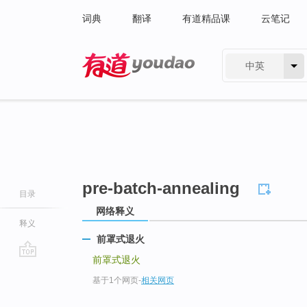
词典
翻译
有道精品课
云笔记
中英
有道 - 网易旗下搜索
pre-batch-annealing
目录
网络释义
释义
前罩式退火
前罩式退火
go
基于1个网页
-
相关网页
top