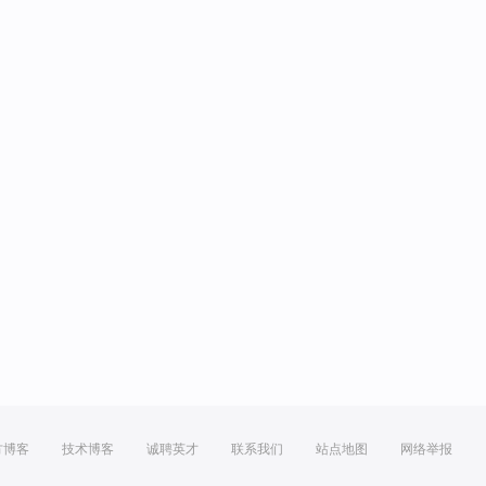
方博客
技术博客
诚聘英才
联系我们
站点地图
网络举报