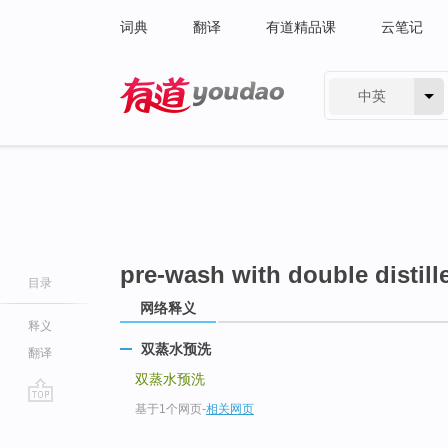
词典
翻译
有道精品课
云笔记
中英
有道 - 网易旗下搜索
pre-wash with double distill
目录
网络释义
释义
双蒸水预洗
翻译
双蒸水预洗
基于1个网页
-
相关网页
go
top