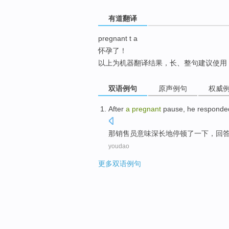
top
有道翻译
pregnant t a
怀孕了！
以上为机器翻译结果，长、整句建议使用
双语例句
原声例句
权威
After
a
pregnant
pause
,
he responde
那
销售员意味
深长
地停顿了一下，
回
youdao
更多双语例句