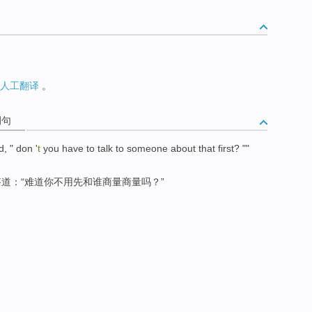
人工翻译
。
例句
d
, "
don '
t
you
have to
talk
to
someone
about
that
first
? ""
答
道：“
难道
你
不用先和
谁
商量
商量吗？”