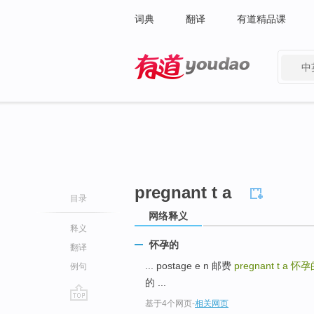
词典
翻译
有道精品课
中
有道 - 网易旗下搜索
pregnant t a
目录
网络释义
释义
怀孕的
翻译
... postage e n 邮费
pregnant t a
怀孕
例句
的 ...
基于4个网页
-
相关网页
go