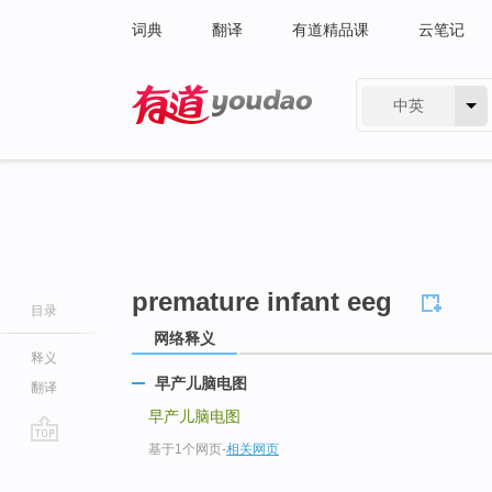
词典
翻译
有道精品课
云笔记
中英
有道 - 网易旗下搜索
premature infant eeg
目录
网络释义
释义
早产儿脑电图
翻译
早产儿脑电图
基于1个网页
-
相关网页
go
top