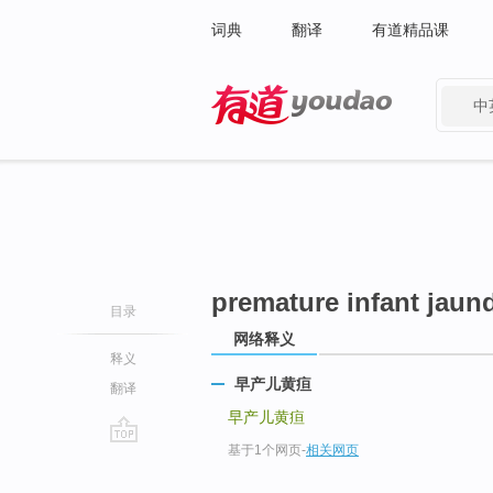
词典
翻译
有道精品课
中
有道 - 网易旗下搜索
premature infant jaun
目录
网络释义
释义
早产儿黄疸
翻译
早产儿黄疸
基于1个网页
-
相关网页
go
top