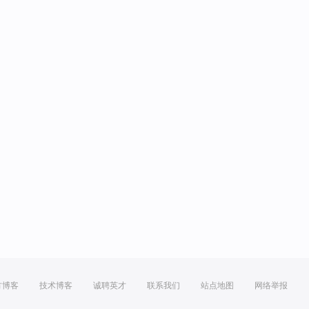
方博客
技术博客
诚聘英才
联系我们
站点地图
网络举报