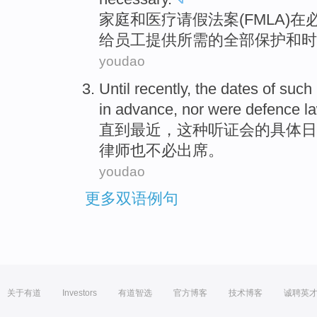
家庭
和
医疗
请假
法案
(
FMLA
)在
给
员工
提供
所需
的
全部
保护
和
时
youdao
Until
recently
, the
dates
of
such
in advance
,
nor
were
defence
l
直到
最近
，
这种
听证会
的
具体
日
律师也
不必
出席。
youdao
更多双语例句
关于有道
Investors
有道智选
官方博客
技术博客
诚聘英