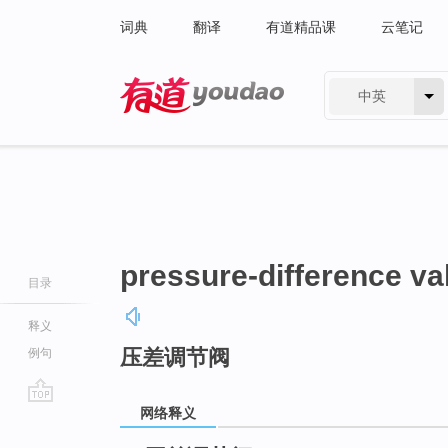
词典
翻译
有道精品课
云笔记
中英
有道 - 网易旗下搜索
pressure-difference va
目录
释义
压差调节阀
例句
网络释义
go
top