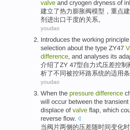
valve
and
cryogen dryness
of
in
建立
了
热力
膨胀
阀
模型
，重点建
剂
进出口干度
的
关系
。
youdao
Introduces
the
working
principle
selection
about the
type
ZY47
V
difference
, and
analyses
its ada
介绍了
ZY 47
型
自力
式
压
差
控制
析了
不同
被
控环路系统
的
适用
条
youdao
When
the
pressure
difference
c
will occur
between
the
transien
displace
of
valve
flap
, which
cou
reverse
flow
.
当
阀
片
两侧
的
压
差
随
时间
变化
时