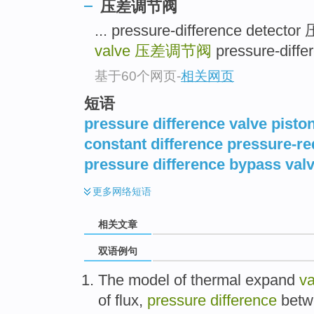
压差调节阀
... pressure-difference dete
valve
压差调节阀
pressure-dif
基于60个网页
-
相关网页
短语
pressure difference valve pisto
constant difference pressure-re
pressure difference bypass val
更多
网络短语
相关文章
双语例句
The
model
of
thermal
expand
va
of
flux
,
pressure
difference
betw