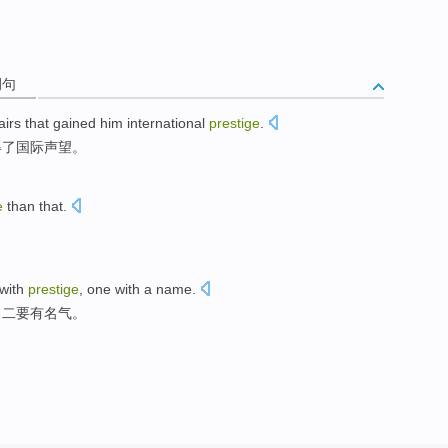
例句
airs
that
gained
him
international
prestige
.
得了
国际
声望
。
e
than that
.
with
prestige
, one
with
a
name
.
，二要
有
名气
。