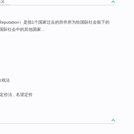
释义
eputation）是指1个国家过去的所作所为给国际社会留下的
际社会中的其他国家...
致命戏法
望定价法 ; 名望定价