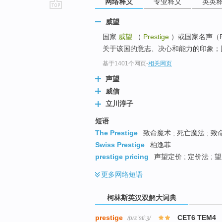
网络释义
专业释义
英英
go
威望
top
国家
威望
（
Prestige
）或国家名声（R
关于该国的意志、决心和能力的印象；国
基于1401个网页
-
相关网页
声望
威信
立川淳子
短语
The Prestige
致命魔术 ; 死亡魔法 ; 
Swiss Prestige
柏逸菲
prestige pricing
声望定价 ; 定价法 ; 
更多
网络短语
柯林斯英汉双解大词典
prestige
CET6 TEM4
/prɛˈstiːʒ/