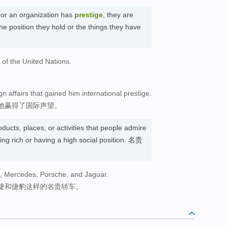
, or an organization has
prestige
, they are
e position they hold or the things they have
e of the United Nations.
。
ign affairs that gained him international prestige.
他赢得了国际声望。
ducts, places, or activities that people admire
ng rich or having a high social position. 名贵
ac, Mercedes, Porsche, and Jaguar.
捷和捷豹这样的名贵轿车。