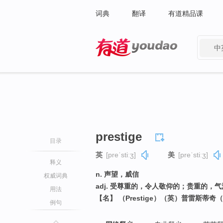
词典
翻译
有道精品课
中
有道 - 网易旗下搜索
prestige
目录
英
[preˈstiːʒ]
美
[preˈstiːʒ]
释义
n. 声望，威信
权威词典
adj. 受尊重的，令人敬仰的；贵重的，
用法
【名】 （Prestige）（英）普雷斯蒂奇
例句