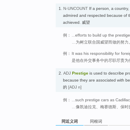
1.
N-UNCOUNT
If a person, a country
admired and respected because of th
achieved. 威望
例：
...efforts to build up the prestig
…为树立联合国威望而做的努力
例：
It was his responsibility for fore
是他在外交事务中的尽职尽责为
2.
ADJ
Prestige
is used to describe pro
because they are associated with bei
的
[ADJ n]
例：
...such prestige cars as Cadill
…像凯迪拉克、梅赛德斯、保时
同近义词
同根词