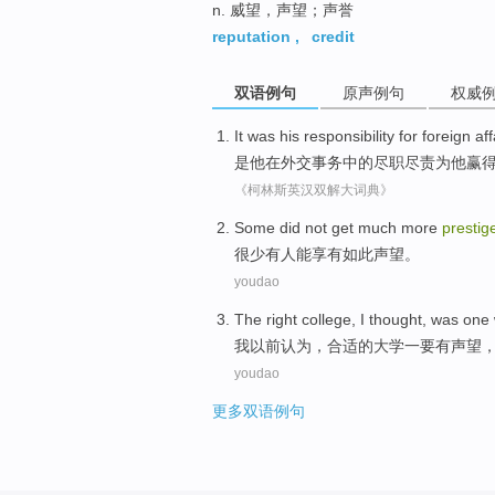
n. 威望，声望；声誉
reputation
,
credit
双语例句
原声例句
权威
It
was
his
responsibility
for
foreign
aff
是
他
在
外交
事务
中的尽职尽责为
他
赢
《柯林斯英汉双解大词典》
Some did
not
get
much
more
prestig
很少
有人
能享有
如此
声望
。
youdao
The
right
college
,
I
thought
, was
one
我
以前认为
，
合适
的
大学
一
要
有
声望
youdao
更多双语例句