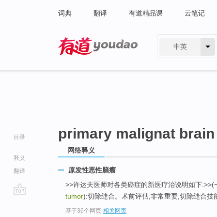
词典
翻译
有道精品课
云笔记
中英
有道 - 网易旗下搜索
primary malignat brain
目录
网络释义
释义
原发性恶性脑瘤
翻译
>>许达夫医师对各类癌症的新医疗治说明如下:>>(
tumor
):切除缝合。术前评估,非常重要,切除缝合
go
基于36个网页
-
相关网页
top