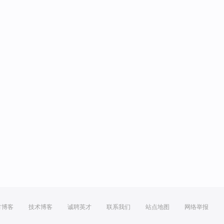
方博客
技术博客
诚聘英才
联系我们
站点地图
网络举报