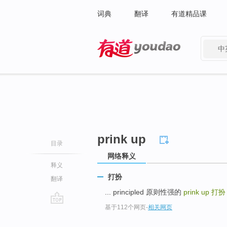
词典
翻译
有道精品课
中
有道 - 网易旗下搜索
prink up
目录
网络释义
释义
打扮
翻译
... principled 原则性强的
prink up
打扮
基于112个网页
-
相关网页
go
top