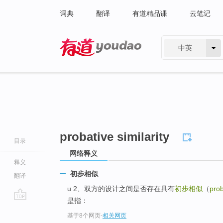
词典
翻译
有道精品课
云笔记
中英
有道 - 网易旗下搜索
probative similarity
目录
网络释义
释义
初步相似
翻译
u 2、双方的设计之间是否存在具有
初步相似
（
prob
是指：
go
基于8个网页
-
相关网页
top