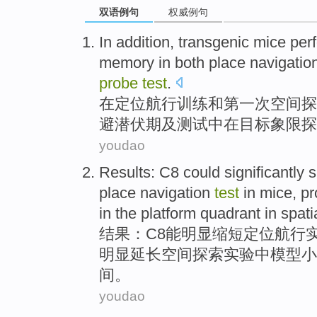
双语例句
权威例句
In
addition,
transgenic
mice
perf
memory in
both
place
navigatio
probe
test
.
在
定位航行
训练
和
第一
次
空间
探
避潜伏期
及
测试中在目标
象限
探
youdao
Results
:
C8
could
significantly
s
place navigation
test
in
mice
,
pr
in the platform quadrant
in
spati
结果
：
C8
能
明显
缩短
定位
航行
明显延长
空间探索实验中模型小
间
。
youdao