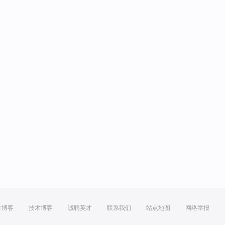
方博客
技术博客
诚聘英才
联系我们
站点地图
网络举报