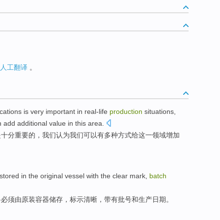
人工翻译
。
ications
is
very
important
in
real-life
production
situations,
n
add additional
value
in
this
area
.
是
十分
重要
的，
我们
认为
我们
可以
有
多种
方式给这一领域
增加
stored
in the
original
vessel
with
the
clear
mark
,
batch
料
必须由
原装
容器
储存
，
标示
清晰
，
带有
批号
和
生产
日期
。