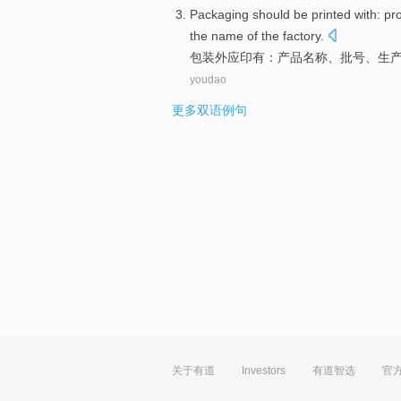
Packaging
should be
printed with
:
pr
the name of the
factory
.
包装外
应
印有
：
产品
名称
、
批号
、
生
youdao
更多双语例句
关于有道
Investors
有道智选
官