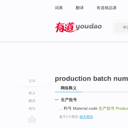
词典
翻译
有道精品课
中
有道 - 网易旗下搜索
production batch num
目录
网络释义
释义
生产批号
翻译
... 料号 Material code
生产批号
Produc
例句
基于1个网页
-
相关网页
go