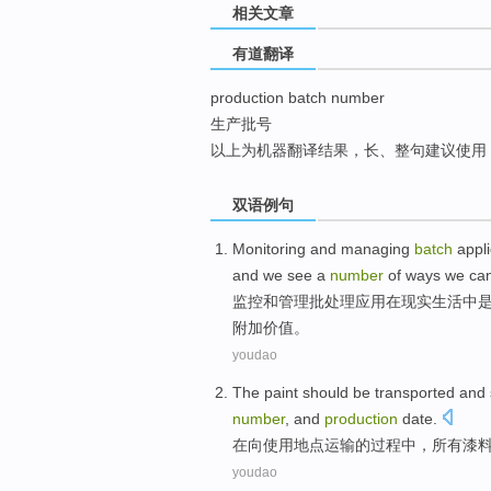
相关文章
top
有道翻译
production batch number
生产批号
以上为机器翻译结果，长、整句建议使用
双语例句
Monitoring
and
managing
batch
appl
and
we
see
a
number
of ways
we
ca
监控
和
管理
批处理
应用
在
现实
生活中
附加价值。
youdao
The
paint
should be
transported
and
number
,
and
production
date
.
在
向使用地点
运输
的过程中，所有
漆
youdao